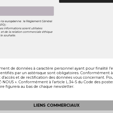
le loi européenne : le Règlement Général
GPD) :
s informations soient utilisées
et de la relation commerciale éthique
le souhaite.
ent de données à caractère personnel ayant pour finalité l’e
ntifiés par un astérisque sont obligatoires. Conformément à la
oit d’accès et de rectification des données vous concernant. 
-NOUS ». Conformément à l’article L.34-5 du Code des post
rire figurera au bas de chaque newsletter.
LIENS COMMERCIAUX