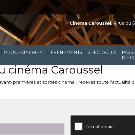
Cinéma Caroussel,
4 rue du 6
|
|
|
|
PROCHAINEMENT
ÉVÉNEMENTS
SPECTACLES
PASS
D'HIS
du cinéma Caroussel
 avant-premières et sorties cinéma... recevez toute l'actualité