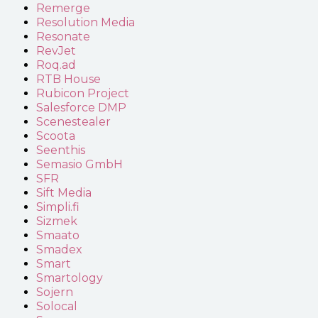
Remerge
Resolution Media
Resonate
RevJet
Roq.ad
RTB House
Rubicon Project
Salesforce DMP
Scenestealer
Scoota
Seenthis
Semasio GmbH
SFR
Sift Media
Simpli.fi
Sizmek
Smaato
Smadex
Smart
Smartology
Sojern
Solocal