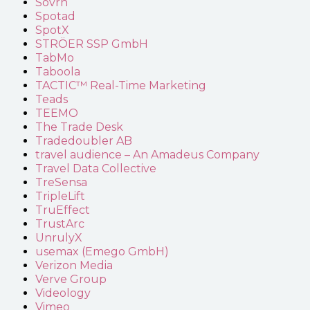
Sovrn
Spotad
SpotX
STRÖER SSP GmbH
TabMo
Taboola
TACTIC™ Real-Time Marketing
Teads
TEEMO
The Trade Desk
Tradedoubler AB
travel audience – An Amadeus Company
Travel Data Collective
TreSensa
TripleLift
TruEffect
TrustArc
UnrulyX
usemax (Emego GmbH)
Verizon Media
Verve Group
Videology
Vimeo