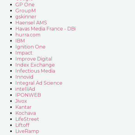
GP One
GroupM
gskinner
Haensel AMS
Havas Media France - DBi
hurra.com
IBM
Ignition One
Impact
Improve Digital
Index Exchange
Infectious Media
Innovid
Integral Ad Science
intelliAd
IPONWEB
Jivox
Kantar
Kochava
LifeStreet
Liftoff
LiveRamp