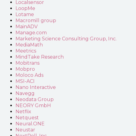
Localsensor
LoopMe
Lotame
Macromill group
MainADV
Manage.com
Marketing Science Consulting Group, Inc.
MediaMath
Meetrics
MindTake Research
Mobitrans
Mobpro
Moloco Ads
MSI-ACI
Nano Interactive
Navegg
Neodata Group
NEORY GmbH
Netflix
Netquest
Neural.ONE
Neustar
NextRoll, Inc.