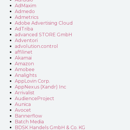
AdMaxim
Admedo
Admetrics
Adobe Advertising Cloud
AdTriba
advanced STORE GmbH
Adventori
advolution.control
affilinet
Akamai
Amazon
Amobee
Analights
AppLovin Corp.
AppNexus (Xandr) Inc
Arrivalist
AudienceProject
Aunica
Avocet
Bannerflow
Batch Media
BDSK Handels GmbH & Co. KG