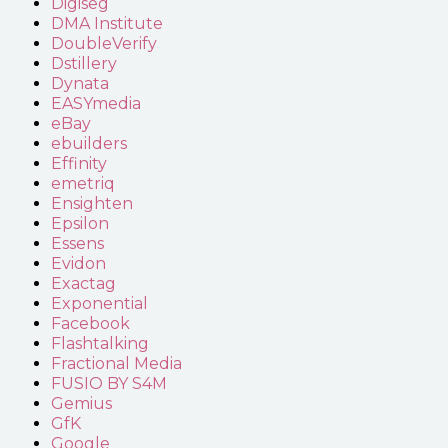
Digiseg
DMA Institute
DoubleVerify
Dstillery
Dynata
EASYmedia
eBay
ebuilders
Effinity
emetriq
Ensighten
Epsilon
Essens
Evidon
Exactag
Exponential
Facebook
Flashtalking
Fractional Media
FUSIO BY S4M
Gemius
GfK
Google