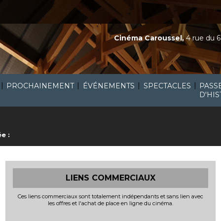
Cinéma Caroussel,
4 rue du 6
|
|
|
|
PROCHAINEMENT
ÉVÉNEMENTS
SPECTACLES
PASS
D'HIS
e :
LIENS COMMERCIAUX
Ces liens commerciaux sont totalement indépendants et sans lien avec
les offres et l'achat de place en ligne du cinéma.