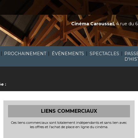
Cinéma Caroussel,
4 rue du 6
|
|
|
|
PROCHAINEMENT
ÉVÉNEMENTS
SPECTACLES
PASS
D'HIS
e :
LIENS COMMERCIAUX
Ces liens commerciaux sont totalement indépendants et sans lien avec
les offres et l'achat de place en ligne du cinéma.