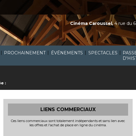
Cinéma Caroussel,
4 rue du 6
|
|
|
|
PROCHAINEMENT
ÉVÉNEMENTS
SPECTACLES
PASS
D'HIS
e :
LIENS COMMERCIAUX
Ces liens commerciaux sont totalement indépendants et sans lien avec
les offres et l'achat de place en ligne du cinéma.