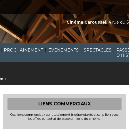
Cinéma Caroussel,
4 rue du 6
|
|
|
|
PROCHAINEMENT
ÉVÉNEMENTS
SPECTACLES
PASS
D'HIS
e :
LIENS COMMERCIAUX
Ces liens commerciaux sont totalement indépendants et sans lien avec
les offres et l'achat de place en ligne du cinéma.