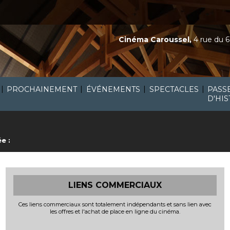
Cinéma Caroussel,
4 rue du 6
|
|
|
|
PROCHAINEMENT
ÉVÉNEMENTS
SPECTACLES
PASS
D'HIS
e :
LIENS COMMERCIAUX
Ces liens commerciaux sont totalement indépendants et sans lien avec
les offres et l'achat de place en ligne du cinéma.