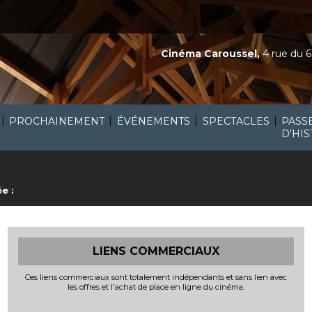
Cinéma Caroussel,
4 rue du 6
|
|
|
|
PROCHAINEMENT
ÉVÉNEMENTS
SPECTACLES
PASS
D'HIS
e :
LIENS COMMERCIAUX
Ces liens commerciaux sont totalement indépendants et sans lien avec
les offres et l'achat de place en ligne du cinéma.