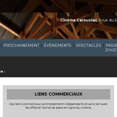
Cinéma Caroussel,
4 rue du 6
|
|
|
|
PROCHAINEMENT
ÉVÉNEMENTS
SPECTACLES
PASS
D'HIS
e :
LIENS COMMERCIAUX
Ces liens commerciaux sont totalement indépendants et sans lien avec
les offres et l'achat de place en ligne du cinéma.