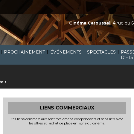
Cinéma Caroussel,
4 rue du 6
|
|
|
|
PROCHAINEMENT
ÉVÉNEMENTS
SPECTACLES
PASS
D'HIS
e :
LIENS COMMERCIAUX
Ces liens commerciaux sont totalement indépendants et sans lien avec
les offres et l'achat de place en ligne du cinéma.