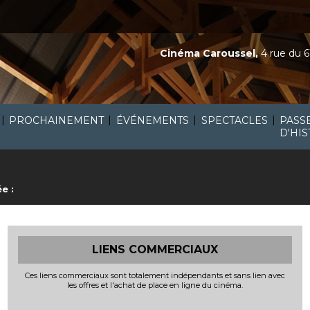
Cinéma Caroussel,
4 rue du 6
|
|
|
|
PROCHAINEMENT
ÉVÉNEMENTS
SPECTACLES
PASS
D'HIS
e :
LIENS COMMERCIAUX
Ces liens commerciaux sont totalement indépendants et sans lien avec
les offres et l'achat de place en ligne du cinéma.